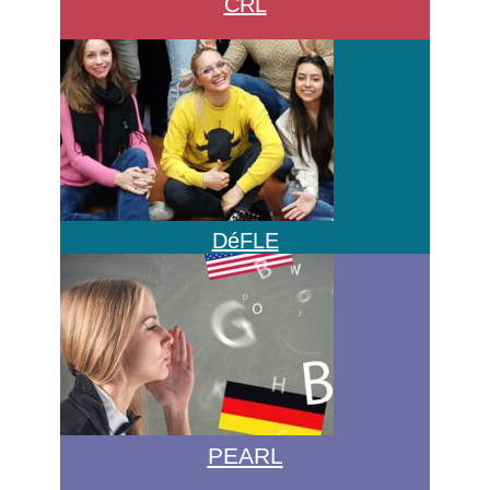
CRL
DéFLE
PEARL